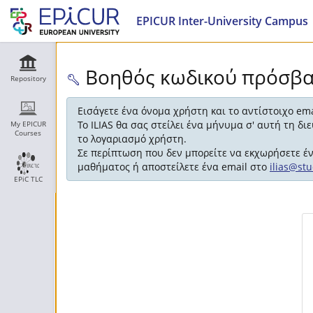
EPICUR Inter-University Campus
Βοηθός κωδικού πρόσβ
Repository
Εισάγετε ένα όνομα χρήστη και το αντίστοιχο em
Το ILIAS θα σας στείλει ένα μήνυμα σ' αυτή τη δ
My EPICUR
Courses
το λογαριασμό χρήστη.
Σε περίπτωση που δεν μπορείτε να εκχωρήσετε έ
μαθήματος ή αποστείλετε ένα email στο
ilias@st
EPiC TLC