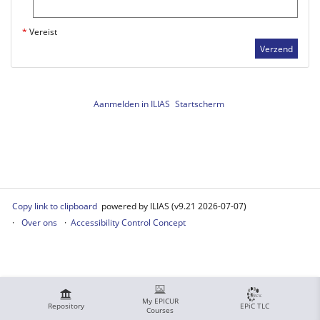
*
Vereist
Verzend
Aanmelden in ILIAS
Startscherm
Copy link to clipboard
powered by ILIAS (v9.21 2026-07-07)
Over ons
Accessibility Control Concept
My EPICUR
Repository
EPiC TLC
Courses