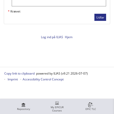
*
Krævet
Udfør
Log ind på ILIAS
Hjem
Copy link to clipboard
powered by ILIAS (v9.21 2026-07-07)
Imprint
Accessibility Control Concept
My EPICUR
Repository
EPiC TLC
Courses