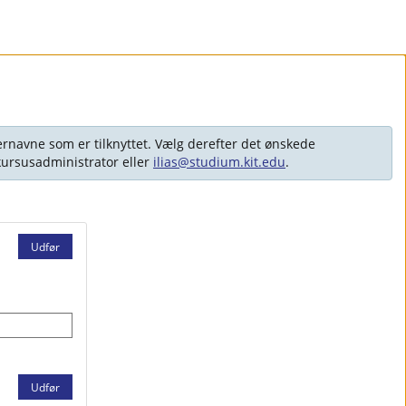
ernavne som er tilknyttet. Vælg derefter det ønskede
 kursusadministrator eller
ilias@studium.kit.edu
.
Udfør
Udfør