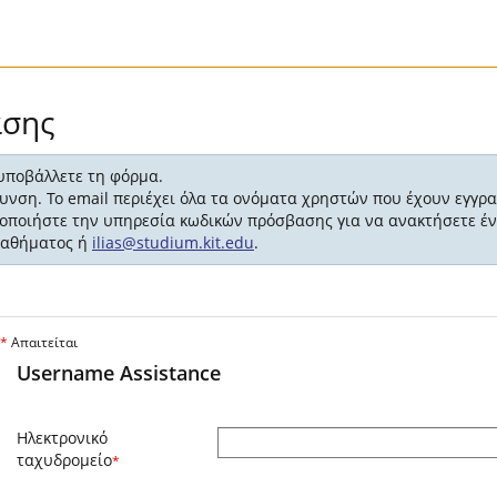
ασης
 υποβάλλετε τη φόρμα.
ύθυνση. Το email περιέχει όλα τα ονόματα χρηστών που έχουν εγγρα
μοποιήστε την υπηρεσία κωδικών πρόσβασης για να ανακτήσετε έν
 μαθήματος ή
ilias@studium.kit.edu
.
*
Απαιτείται
Username Assistance
Ηλεκτρονικό
ταχυδρομείο
*