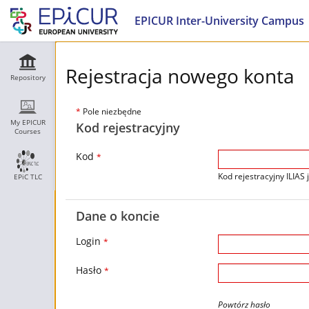
EPICUR Inter-University Campus
Rejestracja nowego konta
Repository
*
Pole niezbędne
My EPICUR
Kod rejestracyjny
Courses
Kod
*
Kod rejestracyjny ILIAS 
EPiC TLC
Dane o koncie
Login
*
Hasło
*
Powtórz hasło