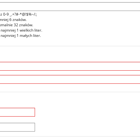
z 0-9 _.+?#-*@!$%~/:;
mniej 6 znaków.
malnie 32 znaków.
ajmniej 1 wielkich liter.
najmniej 1 małych liter.