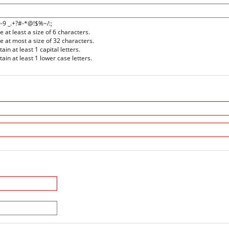
0-9 _.+?#-*@!$%~/:;
at least a size of 6 characters.
at most a size of 32 characters.
n at least 1 capital letters.
in at least 1 lower case letters.