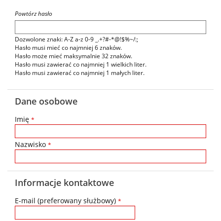
Powtórz hasło
Dozwolone znaki: A-Z a-z 0-9 _.+?#-*@!$%~/:;
Hasło musi mieć co najmniej 6 znaków.
Hasło może mieć maksymalnie 32 znaków.
Hasło musi zawierać co najmniej 1 wielkich liter.
Hasło musi zawierać co najmniej 1 małych liter.
Dane osobowe
Imię
*
Nazwisko
*
Informacje kontaktowe
E-mail (preferowany służbowy)
*