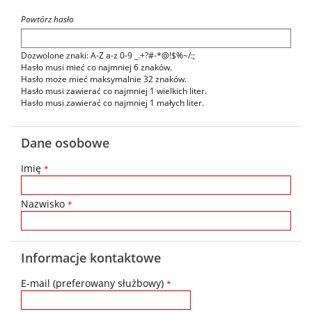
Powtórz hasło
Dozwolone znaki: A-Z a-z 0-9 _.+?#-*@!$%~/:;
Hasło musi mieć co najmniej 6 znaków.
Hasło może mieć maksymalnie 32 znaków.
Hasło musi zawierać co najmniej 1 wielkich liter.
Hasło musi zawierać co najmniej 1 małych liter.
Dane osobowe
Imię
*
Nazwisko
*
Informacje kontaktowe
E-mail (preferowany służbowy)
*